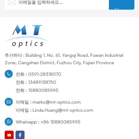
다
추가하다 : Building 1, No. 61, Yangqi Road, Fuwan Industrial
Zone, Cangshan District, Fuzhou City, Fujian Province
전화 : 0591-28318070
전화 : 13489138750
전화 : 15880085995
이메일 : marko@mt-optics.com
이메일 : Linda.Huang@mt-optics.com
Whatsapp : +86 15880085995