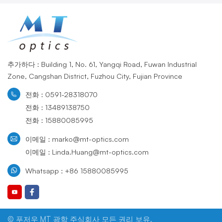
추가하다 : Building 1, No. 61, Yangqi Road, Fuwan Industrial
Zone, Cangshan District, Fuzhou City, Fujian Province
전화 : 0591-28318070
전화 : 13489138750
전화 : 15880085995
이메일 : marko@mt-optics.com
이메일 : Linda.Huang@mt-optics.com
Whatsapp : +86 15880085995
© 푸저우 MT 광학 주식회사 모든 권리 보유.