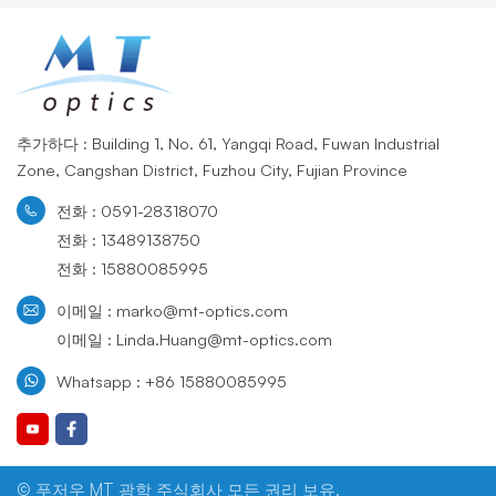
추가하다 : Building 1, No. 61, Yangqi Road, Fuwan Industrial
Zone, Cangshan District, Fuzhou City, Fujian Province
전화 : 0591-28318070
전화 : 13489138750
전화 : 15880085995
이메일 : marko@mt-optics.com
이메일 : Linda.Huang@mt-optics.com
Whatsapp : +86 15880085995
© 푸저우 MT 광학 주식회사 모든 권리 보유.